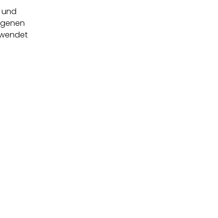
 und
eigenen
ewendet