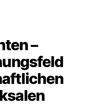
ten –
nungsfeld
haftlichen
cksalen