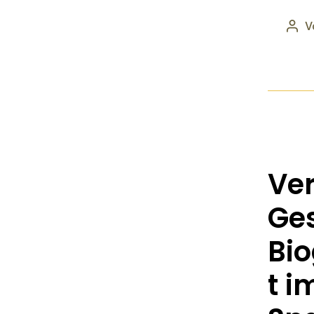
V
Ve
Ge
Bio
t i