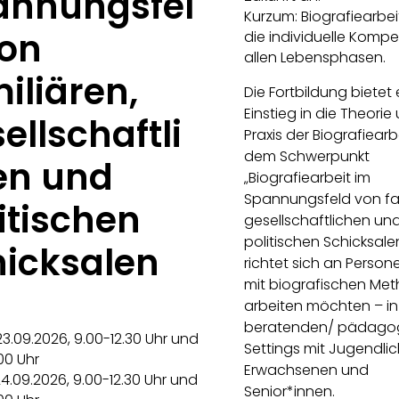
annungsfel
Kurzum: Biografiearbei
von
die individuelle Kompe
allen Lebensphasen.
iliären,
Die Fortbildung bietet
Einstieg in die Theorie
ellschaftli
Praxis der Biografiearb
dem Schwerpunkt
en und
„Biografiearbeit im
Spannungsfeld von fam
itischen
gesellschaftlichen un
politischen Schicksale
hicksalen
richtet sich an Persone
mit biografischen Me
arbeiten möchten – in
beratenden/ pädago
23.09.2026, 9.00-12.30 Uhr und
Settings mit Jugendlic
00 Uhr
Erwachsenen und
.09.2026, 9.00-12.30 Uhr und
Senior*innen.