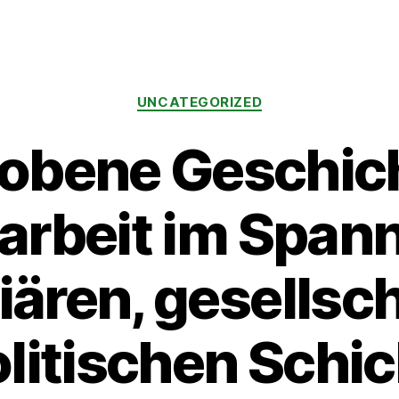
UNCATEGORIZED
obene Geschich
earbeit im Span
iären, gesellsc
litischen Schi