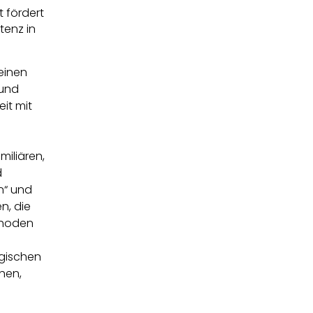
t fördert
tenz in
 einen
 und
eit mit
iliären,
d
n“ und
n, die
thoden
gischen
hen,