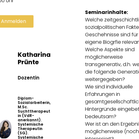
00 Uhr
Seminarinhalte:
Welche zeitgeschichtl
t Anmelden
sozialpolitischen Fakt
Geschehnisse sind für
eigene Biogrfie releva
Welche Aspekte sind
Katharina
möglicherweise
Prünte
transgenerativ, d.h. w
die folgende Generat
Dozentin
weitergegeben?
Wie sind individuelle
Erfahrungen in
Diplom-
gesamtgesellschaftli
Sozialarbeiterin,
M.Sc.
Hintergründe eingebe
Suchttherapeut
in (VdR-
bedeutsam?
anerkannt).
Wer ist an den Ergebn
Systemische
Therapeutin
möglicherweise (noch
(SG).
Systemische
interessiert?