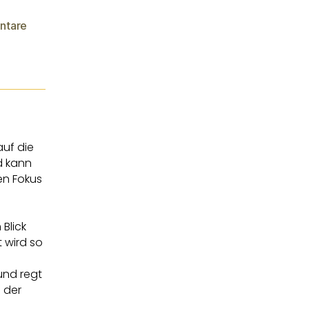
ntare
auf die
d kann
en Fokus
 Blick
 wird so
und regt
 der