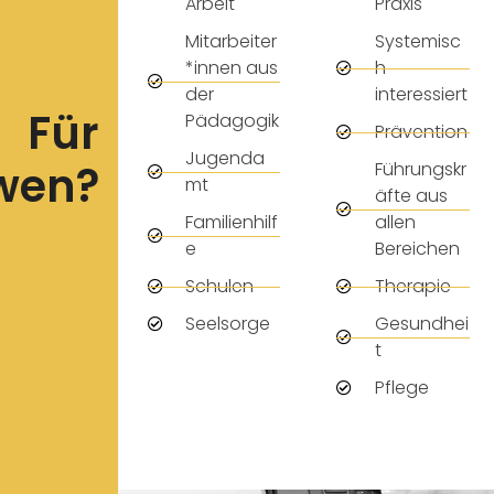
Arbeit
Praxis
Mitarbeiter
Systemisc
*innen aus
h
der
interessiert
Für
Pädagogik
Prävention
Jugenda
wen?
Führungskr
mt
äfte aus
Familienhilf
allen
e
Bereichen
Schulen
Therapie
Seelsorge
Gesundhei
t
Pflege