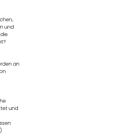
ichen,
en und
 die
nt?
erden an
ion
che
ttet und
issen
)