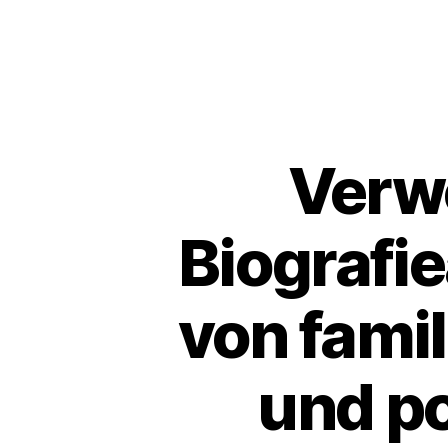
Verw
Biografi
von famil
und po