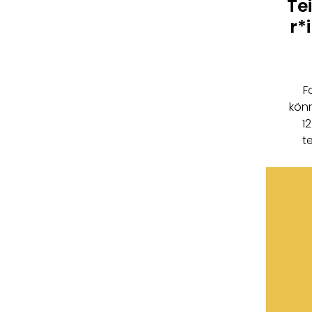
Te
r*
F
kön
1
t