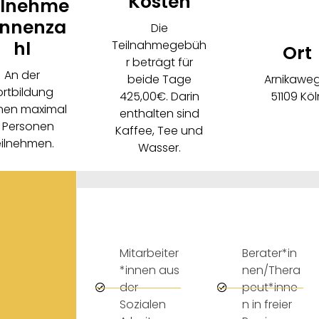
Kosten
ilnehme
innenza
Die
hl
Teilnahmegebüh
Ort
r beträgt für
An der
beide Tage
Arnikaweg
ortbildung
425,00€. Darin
51109 Köl
nen maximal
enthalten sind
2 Personen
Kaffee, Tee und
eilnehmen.
Wasser.
Mitarbeiter
Berater*in
*innen aus
nen/Thera
der
peut*inne
Sozialen
n in freier