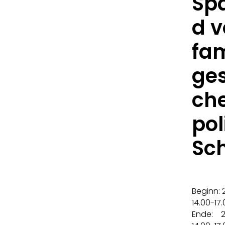
Sp
d 
fam
ges
ch
pol
Sc
Beginn: 
14.00-17.
Ende: 24