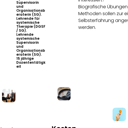
Supervisorin
Biografische Übungen
und
Organisationsb
Methoden sollen zur 
eraterin (SG).
Lehrende für
Selbsterfahrung ang
systemische
Therapie (DGSF
werden.
/ SG).
Lehrende
systemische
Supervisorin
und
Organisationsb
eraterin (SG).
15 jährige
Dozententätigk
eit