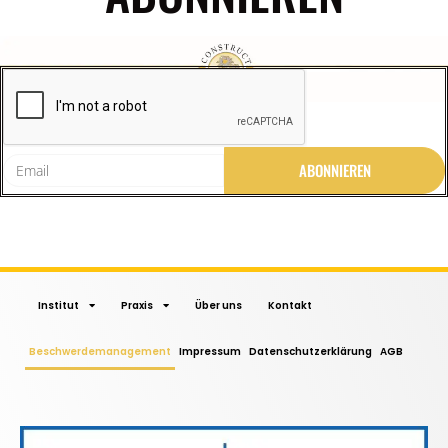
v
e
:
ABONNIEREN
A
l
t
e
r
n
Institut
Praxis
Über uns
Kontakt
a
t
Beschwerdemanagement
Impressum
Datenschutzerklärung
AGB
i
v
e
: